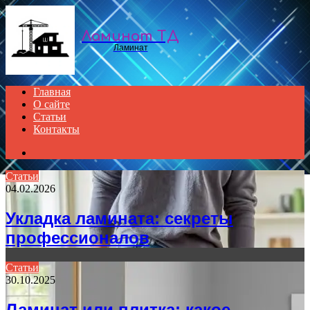
Menu
Ламинат ТД
Ламинат
Главная
О сайте
Статьи
Контакты
Search
for
Статьи
04.02.2026
Укладка ламината: секреты
профессионалов
Статьи
30.10.2025
Ламинат или плитка: какое