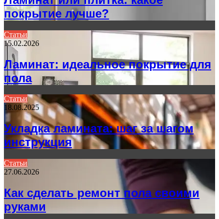
покрытие лучше?
Статьи
15.02.2026
Ламинат: идеальное покрытие для
пола
Статьи
18.08.2025
Укладка ламината: шаг за шагом
инструкция
Статьи
27.06.2026
Как сделать ремонт пола своими
руками